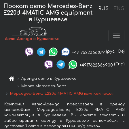
Прокат авто Mercedes-Benz
RUS
ENG
E220d 4MATIC AMG equipment
в Куршевеле
Авто-Аренда в Куршевеле
(рус,
De)
+4917622366899
(Eng)
+4917622366900
Аренда авто в Куршевеле
Марка Mercedes-Benz
Мерседес-Бенц E220d 4MATIC AMG комплектация
Компания Авто-Аренда предлагает в аренду
автомобиль Мерседес-Бенц E220d 4MATIC AMG
комплектация в Куршевеле. Вы можете заказать и
забронировать аренду в Куршевеле автомобиля с
доставкой авто в аэропорты или ж/д вокзал.