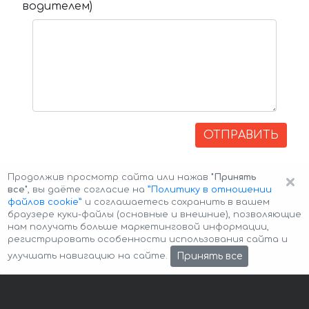
водителем)
ОТПРАВИТЬ
×
Продолжив просмотр сайта или нажав
"Принять
все"
, вы даёте согласие на
”Политику в отношении
файлов cookie”
и соглашаетесь сохранить в вашем
браузере куки-файлы (основные и внешние), позволяющие
нам получать больше маркетинговой информации,
регистрировать особенности использования сайта и
Авторские права © 2026 Авто-Аренда
Cookie Policy
Принять все
улучшать навигацию на сайте.
Политика конфиденциальности