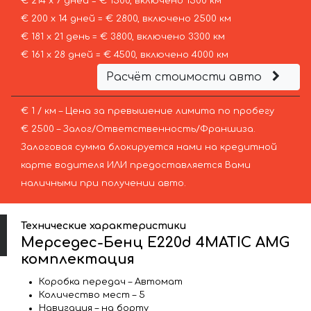
€ 214 х 7 дней = € 1500, включено 1500 км
€ 200 х 14 дней = € 2800, включено 2500 км
€ 181 х 21 день = € 3800, включено 3300 км
€ 161 х 28 дней = € 4500, включено 4000 км
Расчёт стоимости авто
€ 1 / км – Цена за превышение лимита по пробегу
€ 2500 – Залог/Ответственность/Франшиза.
Залоговая сумма блокируется нами на кредитной
карте водителя ИЛИ предоставляется Вами
наличными при получении авто.
Технические характеристики
Мерседес-Бенц E220d 4MATIC AMG
комплектация
Коробка передач – Автомат
Количество мест – 5
Навигация – на борту