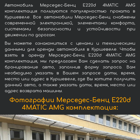
Автомобиль Мерседес-Бенц E220d 4MATIC AMG
комплектация пользуются популярностью проката в
Куршевеле. Все автомобили Мерседес-Бенц снабжены
современной электроникой, элементами комфорта,
системами безопасности и устойчивости при
движении по дорогам.
Вы можете ознакомиться с ценами и техническими
данными для аренды автомобиля в Куршевеле. Чтобы
взять в аренду Мерседес-Бенц E220d 4MATIC AMG
комплектация, мы предлагаем Вам сделать запрос на
бронирование авто, заполнив форму запроса. Вам
необходимо указать в Вашем запросе даты, время,
место или адрес в Куршевеле, где Вы хотите получить
данный авто, а также указать даты, время, место или
адрес возврата машины.
Фотографии Мерседес-Бенц E220d
4MATIC AMG комплектация: