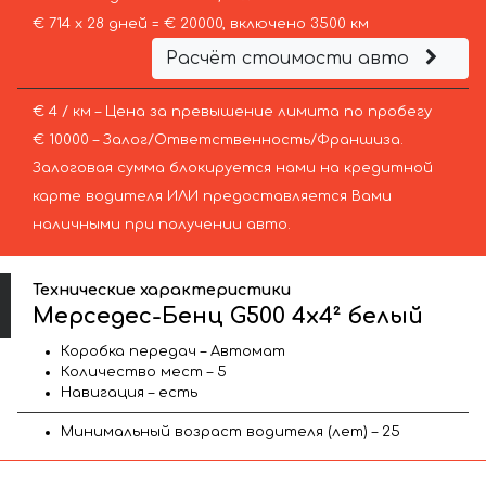
€ 714 х 28 дней = € 20000, включено 3500 км
Расчёт стоимости авто
€ 4 / км – Цена за превышение лимита по пробегу
€ 10000 – Залог/Ответственность/Франшиза.
Залоговая сумма блокируется нами на кредитной
карте водителя ИЛИ предоставляется Вами
наличными при получении авто.
Технические характеристики
Мерседес-Бенц G500 4x4² белый
Коробка передач – Автомат
Количество мест – 5
Навигация – есть
Минимальный возраст водителя (лет) – 25