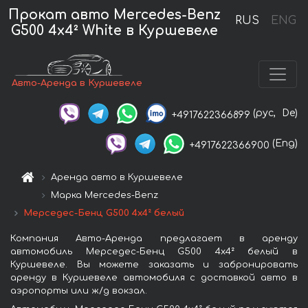
Прокат авто Mercedes-Benz
RUS
ENG
G500 4x4² White в Куршевеле
Авто-Аренда в Куршевеле
(рус,
De)
+4917622366899
(Eng)
+4917622366900
Аренда авто в Куршевеле
Марка Mercedes-Benz
Мерседес-Бенц G500 4x4² белый
Компания Авто-Аренда предлагает в аренду
автомобиль Мерседес-Бенц G500 4x4² белый в
Куршевеле. Вы можете заказать и забронировать
аренду в Куршевеле автомобиля с доставкой авто в
аэропорты или ж/д вокзал.