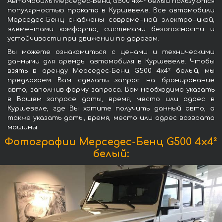
Автомобиль Мерседес-Бенц G500 4x4² белый пользуются
популярностью проката в Куршевеле. Все автомобили
Мерседес-Бенц снабжены современной электроникой,
элементами комфорта, системами безопасности и
устойчивости при движении по дорогам.
Вы можете ознакомиться с ценами и техническими
данными для аренды автомобиля в Куршевеле. Чтобы
взять в аренду Мерседес-Бенц G500 4x4² белый, мы
предлагаем Вам сделать запрос на бронирование
авто, заполнив форму запроса. Вам необходимо указать
в Вашем запросе даты, время, место или адрес в
Куршевеле, где Вы хотите получить данный авто, а
также указать даты, время, место или адрес возврата
машины.
Фотографии Мерседес-Бенц G500 4x4²
белый: