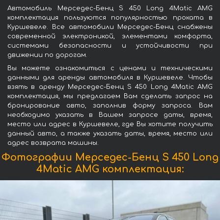
Автомобиль Мерседес-Бенц S 450 Long 4Matic AMG
комплектация пользуются популярностью проката в
Куршевеле. Все автомобили Мерседес-Бенц снабжены
современной электроникой, элементами комфорта,
системами безопасности и устойчивости при
движении по дорогам.
Вы можете ознакомиться с ценами и техническими
данными для аренды автомобиля в Куршевеле. Чтобы
взять в аренду Мерседес-Бенц S 450 Long 4Matic AMG
комплектация, мы предлагаем Вам сделать запрос на
бронирование авто, заполнив форму запроса. Вам
необходимо указать в Вашем запросе даты, время,
место или адрес в Куршевеле, где Вы хотите получить
данный авто, а также указать даты, время, место или
адрес возврата машины.
Фотографии Мерседес-Бенц S 450 Long
4Matic AMG комплектация: