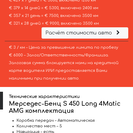
€ 429 х 7 дней = € 3000, включено 1200 км
€ 379 х 14 дней = € 5300, включено 2400 км
€ 357 х 21 день = € 7500, включено 3500 км
€ 321 х 28 дней = € 9000, включено 3500 км
Расчёт стоимости авто
€ 3 / км – Цена за превышение лимита по пробегу
€ 6000 – Залог/Ответственность/Франшиза.
Залоговая сумма блокируется нами на кредитной
карте водителя ИЛИ предоставляется Вами
наличными при получении авто.
Технические характеристики
Мерседес-Бенц S 450 Long 4Matic
AMG комплектация
Коробка передач – Автоматическая
Количество мест – 5
Навигация – есть