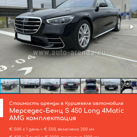
Стоимость аренды в Куршевеле автомобиля
Мерседес-Бенц
S 450 Long 4Matic
AMG комплектация
€ 500 х 1 день = € 500, включено 200 км