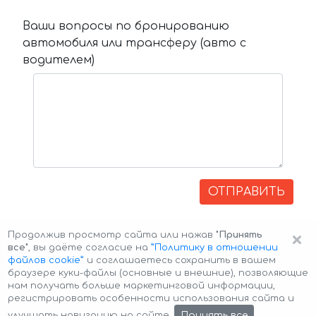
Ваши вопросы по бронированию
автомобиля или трансферу (авто с
водителем)
ОТПРАВИТЬ
×
Продолжив просмотр сайта или нажав
"Принять
все"
, вы даёте согласие на
”Политику в отношении
файлов cookie”
и соглашаетесь сохранить в вашем
браузере куки-файлы (основные и внешние), позволяющие
нам получать больше маркетинговой информации,
регистрировать особенности использования сайта и
Авторские права © 2026 Авто-Аренда
Cookie Policy
Принять все
улучшать навигацию на сайте.