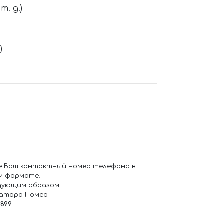
. д.)
)
е Ваш контактный номер телефона в
м формате.
дующим образом:
ратора Номер
6899