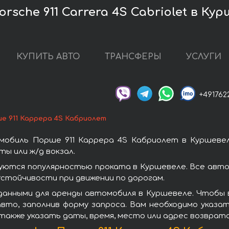
rsche 911 Carrera 4S Cabriolet в Ку
КУПИТЬ АВТО
ТРАНСФЕРЫ
УСЛУГИ
+491762
е 911 Каррера 4S Кабриолет
мобиль Порше 911 Каррера 4S Кабриолет в Куршевел
ы или ж/д вокзал.
уются популярностью проката в Куршевеле. Все авт
стойчивости при движении по дорогам.
данными для аренды автомобиля в Куршевеле. Чтобы в
вто, заполнив форму запроса. Вам необходимо указат
 также указать даты, время, место или адрес возврат