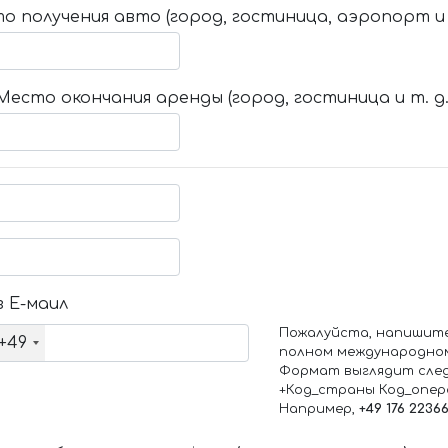
о получения авто (город, гостиница, аэропорт и т
Место окончания аренды (город, гостиница и т. д.
 Е-маил
Пожалуйста, напишит
+49
полном международно
Формат выглядит сле
+Код_страны Код_опе
Например,
+49 176 2236