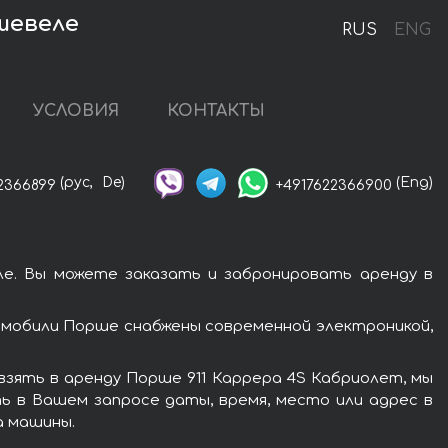
ршевеле
RUS
ENG
УСЛОВИЯ
КОНТАКТЫ
(рус,
De)
(Eng)
2366899
+4917622366900
е. Вы можете заказать и забронировать аренду в
омобили Порше снабжены современной электроникой,
зять в аренду Порше 911 Каррера 4S Кабриолет, мы
ь в Вашем запросе даты, время, место или адрес в
а машины.