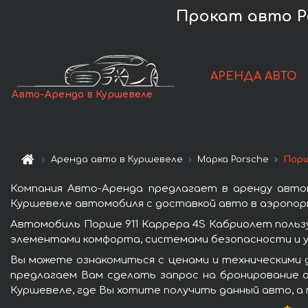
Прокат авто Po
АРЕНДА АВТО
Авто-Аренда в Куршевеле
Аренда авто в Куршевеле
Марка Porsche
Порш
Компания Авто-Аренда предлагает в аренду авто
Куршевеле автомобиля с доставкой авто в аэропорт
Автомобиль Порше 911 Каррера 4S Кабриолет польз
элементами комфорта, системами безопасности и у
Вы можете ознакомиться с ценами и техническими 
предлагаем Вам сделать запрос на бронирование а
Куршевеле, где Вы хотите получить данный авто, а