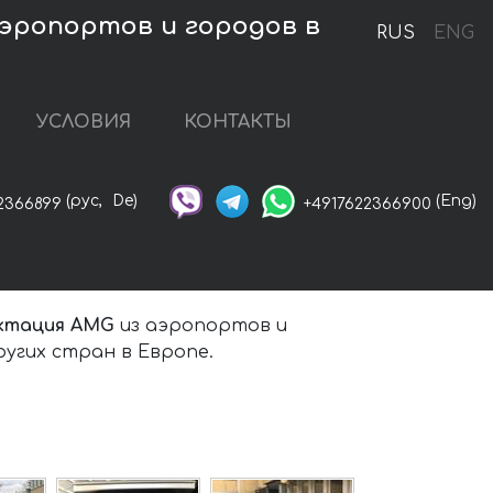
аэропортов и городов в
RUS
ENG
УСЛОВИЯ
КОНТАКТЫ
(рус,
De)
(Eng)
2366899
+4917622366900
ектация AMG
из аэропортов и
ругих стран в Европе.