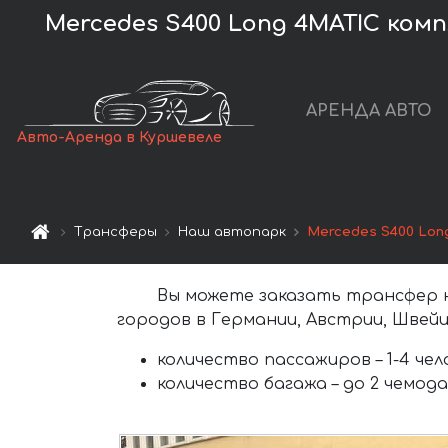
Mercedes S400 Long 4MATIC ком
АРЕНДА АВТО
Авто-Аренда в Куршевеле
Трансферы
Наш автопарк
Mercedes S400 Lon
Вы можете заказать трансфер
городов в Германии, Австрии, Швейц
количество пассажиров –
1-4 че
количество багажа –
до 2 чемода