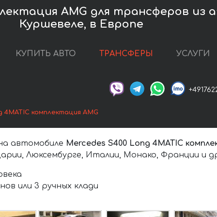
плектация AMG для трансферов из 
Куршевеле, в Европе
КУПИТЬ АВТО
ТРАНСФЕРЫ
УСЛУГИ
+491762
g 4MATIC комплектация AMG
 на автомобиле
Mercedes S400 Long 4MATIC компл
арии, Люксембурге, Италии, Монако, Франции и д
ловека
нов или 3 ручных клади