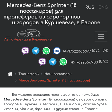
Mercedes-Benz Sprinter (18
RUS
ENG
пассажиров) для
трансферов из аэропортов
и городов в Куршевеле, в Европе
Авто-Аренда в Куршевеле
(рус,
De)
+4917622366899
(Eng)
+4917622366900
Трансферы
Наш автопарк
Mercedes-Benz Sprinter (18 пассажиров)
Вы можете заказать трансфер на автомобиле
Mercedes-Benz Sprinter (18 пассажиров)
из аэропортов и
городов в Германии, Австрии, Швейцарии, Люксембурге,
Италии, Монако, Франции и других стран в Европе.