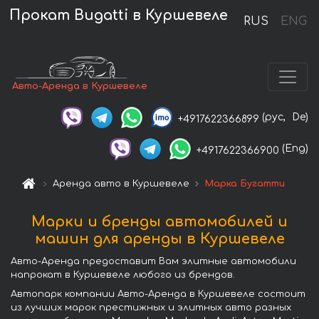
Прокат Bugatti в Куршевеле
RUS
ENG
Авто-Аренда в Куршевеле
(рус,
De)
+4917622366899
(Eng)
+4917622366900
Аренда авто в Куршевеле
Марка Бугатти
Марки и бренды автомобилей и
машин для аренды в Куршевеле
Авто-Аренда предоставит Вам элитные автомобили
напрокат в Куршевеле любого из брендов.
Автопарк компании Авто-Аренда в Куршевеле состоит
из лучших марок престижных и элитных авто разных