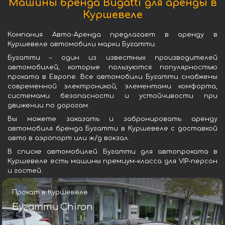
Машины бренда Bugatti для аренды в
Куршевеле
Компания Авто-Аренда предлагает в аренду в
Куршевеле автомобили марки Бугатти.
Бугатти – один из известных производителей
автомобилей, которые пользуются популярностью
проката в Европе. Все автомобили Бугатти снабжены
современной электроникой, элементами комфорта,
системами безопасности и устойчивости при
движении по дорогам.
Вы можете заказать и забронировать аренду
автомобиля бренда Бугатти в Куршевеле с доставкой
авто в аэропорт или ж/д вокзал.
В списке автомобилей Бугатти для автопроката в
Куршевеле есть машины премиум-класса для VIP-персон
и гостей.
Прокат в Куршевеле
Бугатти Chiron