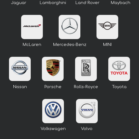
Jaguar
Lamborghini
Land Rover
Maybach
McLaren
Mercedes-Benz
MINI
Nissan
Porsche
Rolls-Royce
Toyota
Volkswagen
Volvo