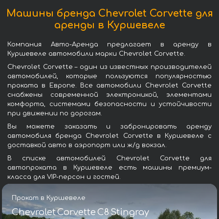
Машины бренда Chevrolet Corvette для
аренды в Куршевеле
Компания Авто-Аренда предлагает в аренду в
Куршевеле автомобили марки Chevrolet Corvette.
Chevrolet Corvette – один из известных производителей
автомобилей, которые пользуются популярностью
проката в Европе. Все автомобили Chevrolet Corvette
снабжены современной электроникой, элементами
комфорта, системами безопасности и устойчивости
при движении по дорогам.
Вы можете заказать и забронировать аренду
автомобиля бренда Chevrolet Corvette в Куршевеле с
доставкой авто в аэропорт или ж/д вокзал.
В списке автомобилей Chevrolet Corvette для
автопроката в Куршевеле есть машины премиум-
класса для VIP-персон и гостей.
Прокат в Куршевеле
Chevrolet Corvette C8 Stingray