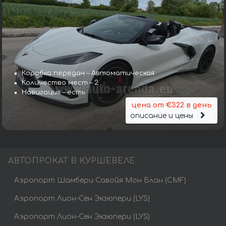
Коробка передач – Автоматическая
Количество мест – 2
Навигация – есть
цена от €322 в день
описание и цены
АВТОПРОКАТ В КУРШЕВЕЛЕ
Аэропорт Шамбери Савойя Мон Блан (CMF)
Аэропорт Лион-Сен Экзюпери (LYS)
Аэропорт Лион-Сен Экзюпери (LYS)